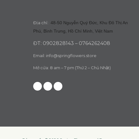
Địa chỉ:
48-50 Nguyễn Quý Đức, Khu Đô Thị An
Phú, Bình Trưng, Hồ Chí Minh, Việt Nam
ĐT: 0902828143 – 0764262408
Email:
info@springflowers.store
Mở cửa: 8 am – 7 pm (Thứ 2 – Chủ Nhật)
Facebook
Instagram
Tiktok