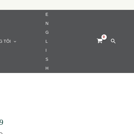
E
N
G
Tìm
G TÔI
L
kiếm
I
S
H
9