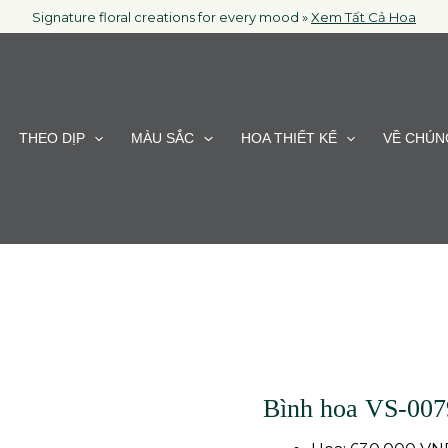
Signature floral creations for every mood »
Xem Tất Cả Hoa
THEO DỊP
MÀU SẮC
HOA THIẾT KẾ
VỀ CHÚN
Bình hoa VS-007
Bình
hoa