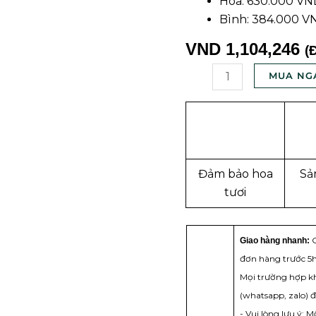
Hoa: 630.000 V
VS-
Bình: 384.000 V
0079
số
VND
1,104,246
(
lượng
MUA NG
Đảm bảo hoa
Sả
tươi
G
Giao hàng nhanh:
đơn hàng trước 5h
Mọi trường hợp kh
(whatsapp, zalo) 
- Vui lòng lưu ý: