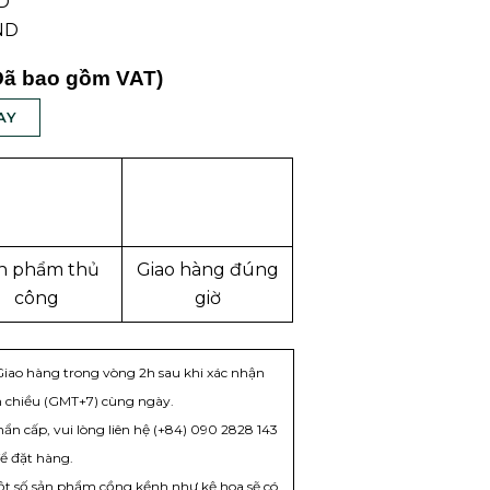
ND
ND
Đã bao gồm VAT)
AY
n phẩm thủ
Giao hàng đúng
công
giờ
iao hàng trong vòng 2h sau khi xác nhận
 chiều (GMT+7) cùng ngày.
ẩn cấp, vui lòng liên hệ (+84) 090 2828 143
để đặt hàng.
 Một số sản phẩm cồng kềnh như kệ hoa sẽ có