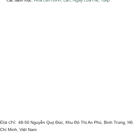
Hoa cắm bình
Lan
Ngày của mẹ
Tulip
Các danh mục:
,
,
,
Địa chỉ:
48-50 Nguyễn Quý Đức, Khu Đô Thị An Phú, Bình Trưng, Hồ
Chí Minh, Việt Nam