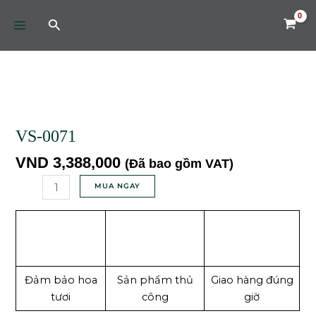
Skip
MAIN
Tìm
to
MENU
kiếm
content
VS-
0071
số
lượng
VS-0071
VND
3,388,000
(Đã bao gồm VAT)
MUA NGAY
Đảm bảo hoa
Sản phẩm thủ
Giao hàng đúng
tươi
công
giờ