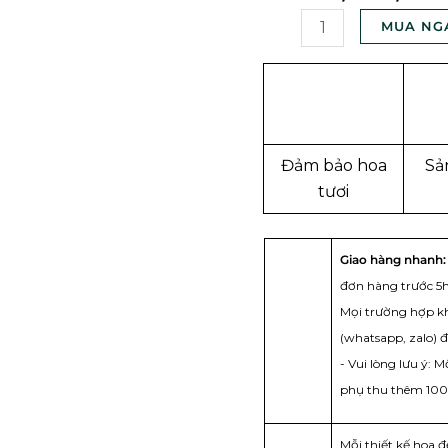
BS-
MUA NG
0256
số
lượng
Đảm bảo hoa
Sả
tươi
Giao hàng nhanh:
đơn hàng trước 5h
Mọi trường hợp kh
(whatsapp, zalo) 
- Vui lòng lưu ý:
phụ thu thêm 100
Mỗi thiết kế hoa 