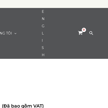
E
N
G
Tìm
NG TÔI
L
kiếm
I
S
H
0
(Đã bao gồm VAT)