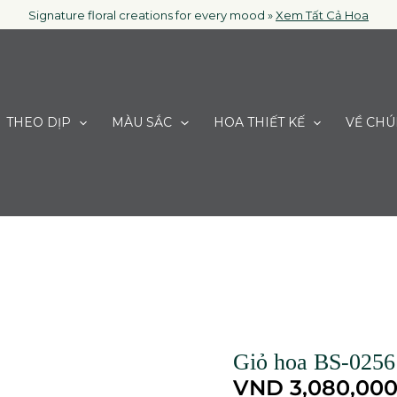
Signature floral creations for every mood »
Xem Tất Cả Hoa
THEO DỊP
MÀU SẮC
HOA THIẾT KẾ
VỀ CHÚ
Giỏ hoa BS-0256
Giỏ
hoa
VND
3,080,00