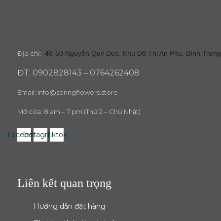
Địa chỉ:
48-50 Nguyễn Quý Đức, Khu Đô Thị An Phú, Bình Trưng
ĐT: 0902828143 – 0764262408
Email:
info@springflowers.store
Mở cửa: 8 am – 7 pm (Thứ 2 – Chủ Nhật)
Facebook
Instagram
Tiktok
Liên kết quan trọng
Hướng dẫn đặt hàng