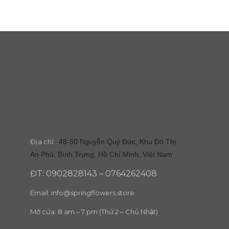
Địa chỉ:
48-50 Nguyễn Quý Đức, Khu Đô Thị
An Phú, Bình Trưng, Hồ Chí Minh, Việt Nam
ĐT: 0902828143 – 0764262408
Email:
info@springflowers.store
Mở cửa: 8 am – 7 pm (Thứ 2 – Chủ Nhật)