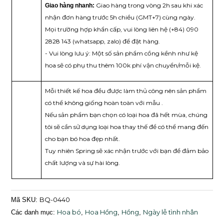
Giao hàng trong vòng 2h sau khi xác
Giao hàng nhanh:
nhận đơn hàng trước 5h chiều (GMT+7) cùng ngày.
Mọi trường hợp khẩn cấp, vui lòng liên hệ (+84) 090
2828 143 (whatsapp, zalo) để đặt hàng.
- Vui lòng lưu ý: Một số sản phẩm cồng kềnh như kệ
hoa sẽ có phụ thu thêm 100k phí vận chuyển/mỗi kệ.
Mỗi thiết kế hoa đều được làm thủ công nên sản phẩm
có thể không giống hoàn toàn với mẫu .
Nếu sản phẩm bạn chọn có loại hoa đã hết mùa, chúng
tôi sẽ cần sử dụng loại hoa thay thế để có thể mang đến
cho bạn bó hoa đẹp nhất.
Tuy nhiên Spring sẽ xác nhận trước với bạn để đảm bảo
chất lượng và sự hài lòng.
BQ-0440
Mã SKU:
Hoa bó
Hoa Hồng
Hồng
Ngày lễ tình nhân
Các danh mục:
,
,
,