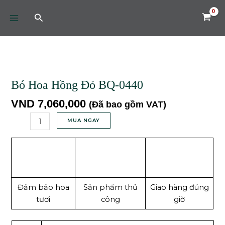
Skip
MAIN
Tìm
to
MENU
kiếm
content
Bó
Hoa
Hồng
Bó Hoa Hồng Đỏ BQ-0440
Đỏ
VND
7,060,000
(Đã bao gồm VAT)
BQ-
0440
MUA NGAY
số
lượng
Đảm bảo hoa
Sản phẩm thủ
Giao hàng đúng
tươi
công
giờ