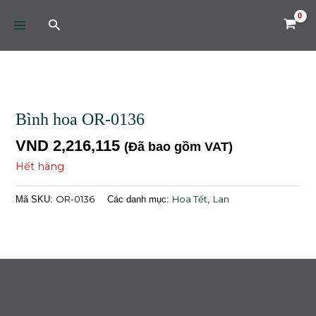
Skip
MAIN
Tìm
to
MENU
kiếm
content
Bình hoa OR-0136
VND
2,216,115
(Đã bao gồm VAT)
Hết hàng
OR-0136
Hoa Tết
Lan
Mã SKU:
Các danh mục:
,