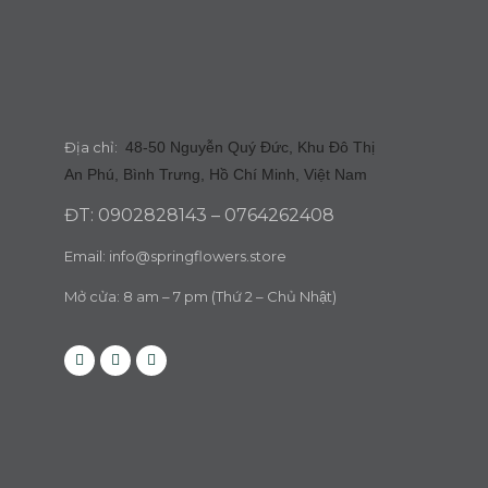
Địa chỉ:
48-50 Nguyễn Quý Đức, Khu Đô Thị
An Phú, Bình Trưng, Hồ Chí Minh, Việt Nam
ĐT: 0902828143 – 0764262408
Email:
info@springflowers.store
Mở cửa: 8 am – 7 pm (Thứ 2 – Chủ Nhật)
Facebook
Instagram
Tiktok